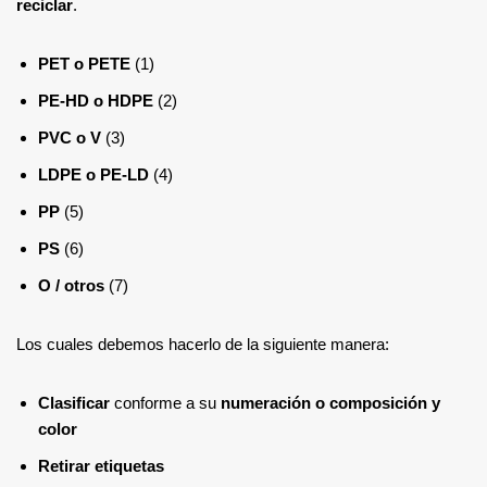
reciclar
.
PET o PETE
(1)
PE-HD o HDPE
(2)
PVC o V
(3)
LDPE o PE-LD
(4)
PP
(5)
PS
(6)
O / otros
(7)
Los cuales debemos hacerlo de la siguiente manera:
Clasificar
conforme a su
numeración o composición y
color
Retirar etiquetas