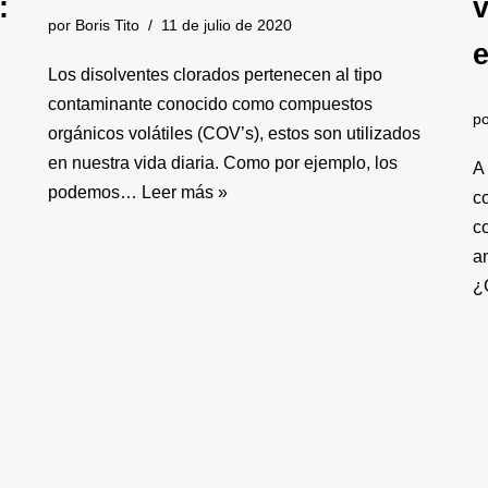
:
v
por
Boris Tito
11 de julio de 2020
e
Los disolventes clorados pertenecen al tipo
contaminante conocido como compuestos
p
orgánicos volátiles (COV’s), estos son utilizados
en nuestra vida diaria. Como por ejemplo, los
A
podemos…
Leer más »
c
c
a
¿