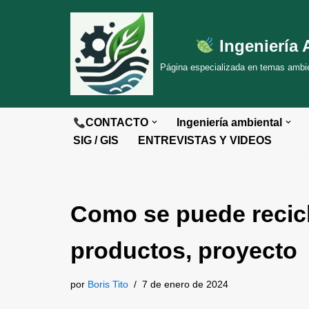
Saltar
Ingeniería 
al
Página especializada en temas ambien
contenido
CONTACTO
Ingeniería ambiental
SIG / GIS
ENTREVISTAS Y VIDEOS
Como se puede recicl
productos, proyecto
por
Boris Tito
7 de enero de 2024