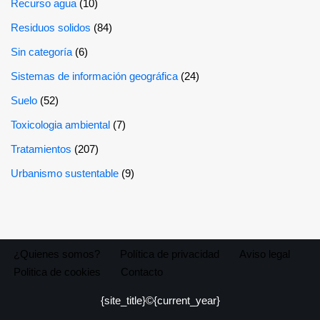
Recurso agua
(10)
Residuos solidos
(84)
Sin categoría
(6)
Sistemas de información geográfica
(24)
Suelo
(52)
Toxicologia ambiental
(7)
Tratamientos
(207)
Urbanismo sustentable
(9)
¿Quienes somos?
Política de privacidad
Aviso legal
Politica de cookies
Contacto
{site_title}©{current_year}