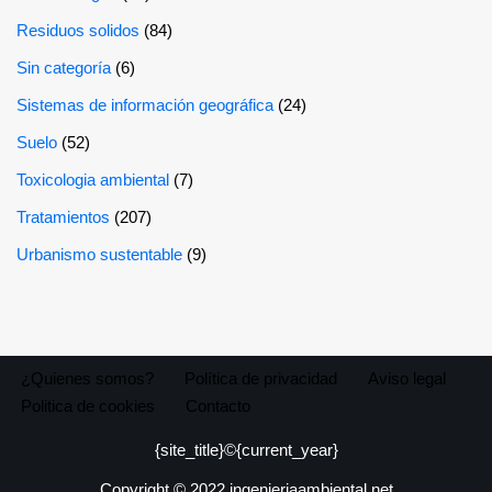
Residuos solidos
(84)
Sin categoría
(6)
Sistemas de información geográfica
(24)
Suelo
(52)
Toxicologia ambiental
(7)
Tratamientos
(207)
Urbanismo sustentable
(9)
¿Quienes somos?
Política de privacidad
Aviso legal
Politica de cookies
Contacto
{site_title}©{current_year}
Copyright © 2022 ingenieriaambiental.net