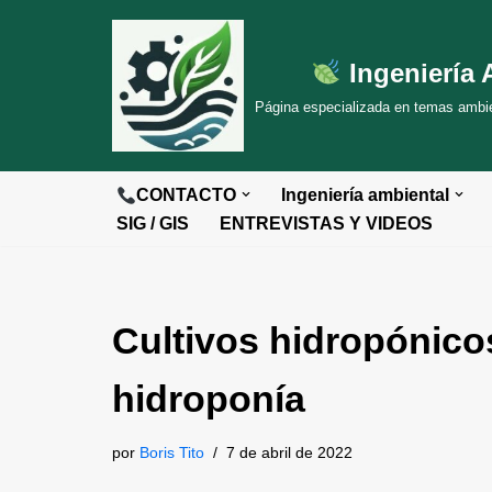
Saltar
Ingeniería 
al
Página especializada en temas ambien
contenido
CONTACTO
Ingeniería ambiental
SIG / GIS
ENTREVISTAS Y VIDEOS
Cultivos hidropónico
hidroponía
por
Boris Tito
7 de abril de 2022