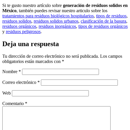
Si te gusto nuestro artículo sobre
generación de residuos solidos en
México
, también puedes revisar nuestro articulo sobre los
tratamientos para residuos biológicos hospitalarios
,
tipos de residuos
,
residuos solidos
,
residuos solidos urbanos
,
clasificación de la basura
,
residuos orgánicos
,
residuos inorgánicos
,
tipos de residuos orgánicos
y
residuos peligrosos
.
Deja una respuesta
Tu dirección de correo electrónico no será publicada.
Los campos
obligatorios están marcados con
*
Nombre
*
Correo electrónico
*
Web
Comentario
*