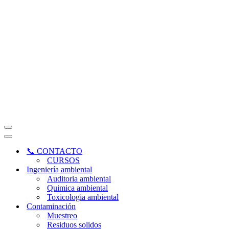
Menú
de
Menú
navegación
de
📞 CONTACTO
navegación
CURSOS
Ingeniería ambiental
Auditoria ambiental
Quimica ambiental
Toxicologia ambiental
Contaminación
Muestreo
Residuos solidos