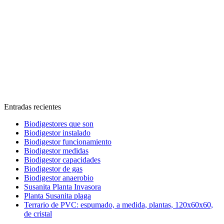
Entradas recientes
Biodigestores que son
Biodigestor instalado
Biodigestor funcionamiento
Biodigestor medidas
Biodigestor capacidades
Biodigestor de gas
Biodigestor anaerobio
Susanita Planta Invasora
Planta Susanita plaga
Terrario de PVC: espumado, a medida, plantas, 120x60x60,
de cristal