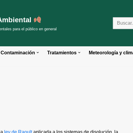
Ambiental
tales para el público en general
Contaminación
Tratamientos
Meteorología y clim
la
ley de Raoult
aplicada a los sistemas de disolución, la