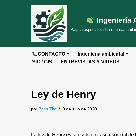
Saltar
Ingeniería 
al
Página especializada en temas ambien
contenido
CONTACTO
Ingeniería ambiental
SIG / GIS
ENTREVISTAS Y VIDEOS
Ley de Henry
por
Boris Tito
9 de julio de 2020
La ley de Henry es tan sólo un caso especial de 