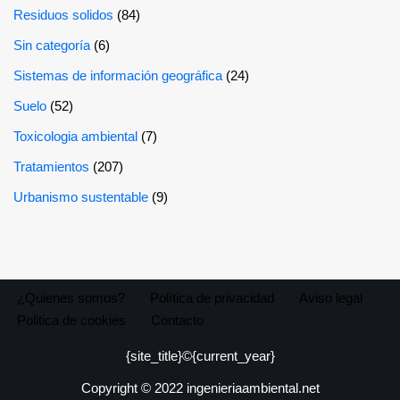
Residuos solidos
(84)
Sin categoría
(6)
Sistemas de información geográfica
(24)
Suelo
(52)
Toxicologia ambiental
(7)
Tratamientos
(207)
Urbanismo sustentable
(9)
¿Quienes somos?
Política de privacidad
Aviso legal
Politica de cookies
Contacto
{site_title}©{current_year}
Copyright © 2022 ingenieriaambiental.net