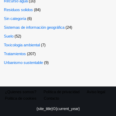
Recurso agua
(10)
Residuos solidos
(84)
Sin categoría
(6)
Sistemas de información geográfica
(24)
Suelo
(52)
Toxicologia ambiental
(7)
Tratamientos
(207)
Urbanismo sustentable
(9)
¿Quienes somos?
Política de privacidad
Aviso legal
Politica de cookies
Contacto
{site_title}©{current_year}