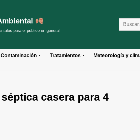
Ambiental
tales para el público en general
Contaminación
Tratamientos
Meteorología y clim
séptica casera para 4