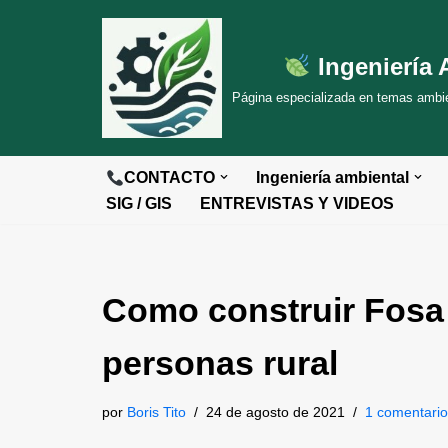
Saltar
Ingeniería 
al
Página especializada en temas ambien
contenido
CONTACTO
Ingeniería ambiental
SIG / GIS
ENTREVISTAS Y VIDEOS
Como construir Fosa 
personas rural
por
Boris Tito
24 de agosto de 2021
1 comentario