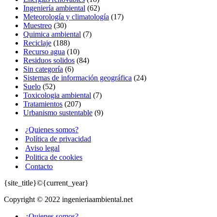
Ingeniería ambiental
(62)
Meteorología y climatología
(17)
Muestreo
(30)
Quimica ambiental
(7)
Reciclaje
(188)
Recurso agua
(10)
Residuos solidos
(84)
Sin categoría
(6)
Sistemas de información geográfica
(24)
Suelo
(52)
Toxicologia ambiental
(7)
Tratamientos
(207)
Urbanismo sustentable
(9)
¿Quienes somos?
Política de privacidad
Aviso legal
Politica de cookies
Contacto
{site_title}©{current_year}
Copyright © 2022 ingenieriaambiental.net
¿Quienes somos?