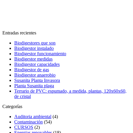
Entradas recientes
Biodigestores que son
Biodigestor instalado
Biodigestor funcionamiento
Biodigestor medidas
Biodigestor capacidades
Biodigestor de gas
Biodigestor anaerobio
Susanita Planta Invasora
Planta Susanita plaga
Terrario de PVC: espumado, a medida, plantas, 120x60x60,
de cristal
Categorías
Auditoria ambiental
(4)
Contaminación
(54)
CURSOS
(2)
Energias renovables
(18)