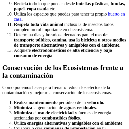
Recicla
todo lo que puedas desde
botellas plásticas
,
fundas,
papel, ropa usada
etc.
Utiliza los espacios que puedas para tener tu propio
huerto en
casa
.
Respeta toda vida animal
incluso la de insectos todos
cumplen un rol importante en el ecosistema.
Determina días y horarios adecuados para el
uso de
transporte público, camina, usa la bicicleta u otros medios
de transporte alternativos y amigables con el ambiente
.
Adquiere
electrodomésticos
de
alta eficiencia y bajo
consumo de energía
.
Conservación de los Ecosistemas frente a
la contaminación
Como podemos hacer para frenar o reducir los efectos de la
contaminación y mejorar la conservación de los ecosistemas.
Realiza
mantenimiento
periódico de tu
vehículo
.
Minimiza
la generación de
aguas residuales
.
Minimiza
el
uso de electricidad
y fuentes de energía
accionadas por
combustibles fósiles
.
Utiliza
energías alternativas y amigables con el ambiente
Colabora o crea
campañas de reforestación
en tu