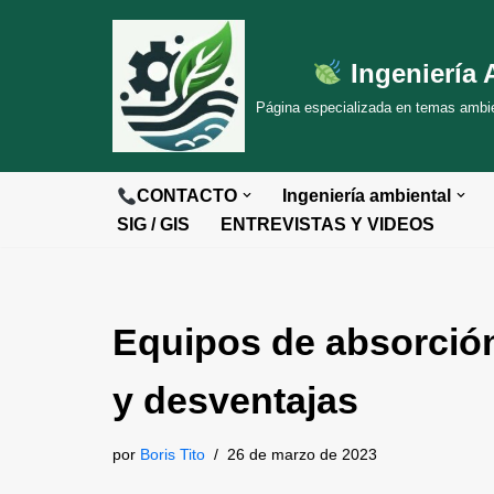
Saltar
Ingeniería 
al
Página especializada en temas ambien
contenido
CONTACTO
Ingeniería ambiental
SIG / GIS
ENTREVISTAS Y VIDEOS
Equipos de absorción
y desventajas
por
Boris Tito
26 de marzo de 2023