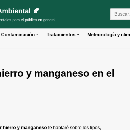
Ambiental 🍂
tales para el público en general
Contaminación
Tratamientos
Meteorología y clim
 hierro y manganeso en el
nar hierro y manganeso
te hablaré sobre los tipos,