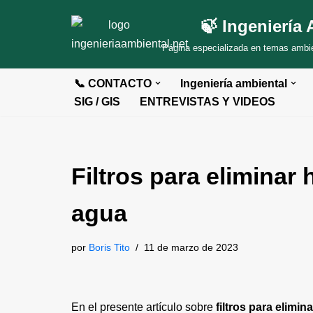
🍃 Ingeniería 
Saltar
Página especializada en temas ambien
al
contenido
📞 CONTACTO
Ingeniería ambiental
SIG / GIS
ENTREVISTAS Y VIDEOS
Filtros para eliminar
agua
por
Boris Tito
11 de marzo de 2023
En el presente artículo sobre
filtros para elimi