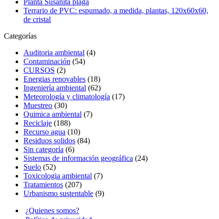
Planta Susanita plaga
Terrario de PVC: espumado, a medida, plantas, 120x60x60,
de cristal
Categorías
Auditoria ambiental
(4)
Contaminación
(54)
CURSOS
(2)
Energias renovables
(18)
Ingeniería ambiental
(62)
Meteorología y climatología
(17)
Muestreo
(30)
Quimica ambiental
(7)
Reciclaje
(188)
Recurso agua
(10)
Residuos solidos
(84)
Sin categoría
(6)
Sistemas de información geográfica
(24)
Suelo
(52)
Toxicologia ambiental
(7)
Tratamientos
(207)
Urbanismo sustentable
(9)
¿Quienes somos?