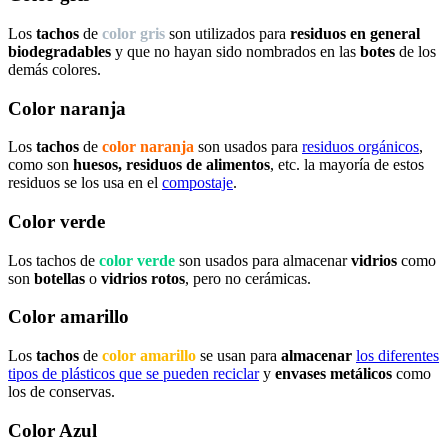
Los
tachos
de
color gris
son utilizados para
residuos en general
biodegradables
y que no hayan sido nombrados en las
botes
de los
demás colores.
Color naranja
Los
tachos
de
color naranja
son usados para
residuos orgánicos
,
como son
huesos, residuos de alimentos
, etc. la mayoría de estos
residuos se los usa en el
compostaje
.
Color verde
Los tachos de
color verde
son usados para almacenar
vidrios
como
son
botellas
o
vidrios rotos
, pero no cerámicas.
Color amarillo
Los
tachos
de
color amarillo
se usan para
almacenar
los diferentes
tipos de plásticos que se pueden reciclar
y
envases metálicos
como
los de conservas.
Color Azul