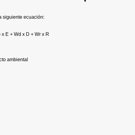
a siguiente ecuación:
 x E + Wd x D + Wr x R
cto ambiental