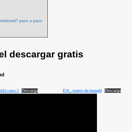
ambiental? paso a paso
l descargar gratis
ad
old1-caso-1
Descarga
EIA_-matriz-de-leopold
Descarga