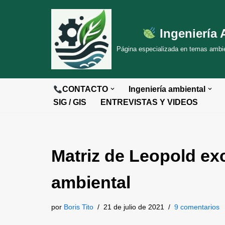
Saltar
Ingeniería 
al
Página especializada en temas ambien
contenido
CONTACTO
Ingeniería ambiental
SIG / GIS
ENTREVISTAS Y VIDEOS
Matriz de Leopold ex
ambiental
por
Boris Tito
21 de julio de 2021
9 comentarios